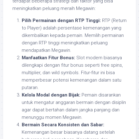
terdapat beberapa strategi dan faktor yang bisa
meningkatkan peluang meraih Megawin:
Pilih Permainan dengan RTP Tinggi:
RTP (Return
to Player) adalah persentase kemenangan yang
dikembalikan kepada pemain. Memilih permainan
dengan RTP tinggi meningkatkan peluang
mendapatkan Megawin.
Manfaatkan Fitur Bonus:
Slot modern biasanya
dilengkapi dengan fitur bonus seperti free spins,
multiplier, dan wild symbols. Fitur-fitur ini bisa
memperbesar potensi kemenangan dalam satu
putaran.
Kelola Modal dengan Bijak:
Pemain disarankan
untuk mengatur anggaran bermain dengan disiplin
agar dapat bertahan dalam jangka panjang dan
menunggu momen Megawin.
Bermain Secara Konsisten dan Sabar:
Kemenangan besar biasanya datang setelah