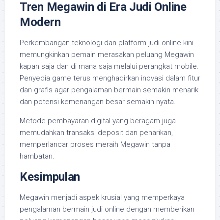
Tren Megawin di Era Judi Online
Modern
Perkembangan teknologi dan platform judi online kini
memungkinkan pemain merasakan peluang Megawin
kapan saja dan di mana saja melalui perangkat mobile.
Penyedia game terus menghadirkan inovasi dalam fitur
dan grafis agar pengalaman bermain semakin menarik
dan potensi kemenangan besar semakin nyata.
Metode pembayaran digital yang beragam juga
memudahkan transaksi deposit dan penarikan,
memperlancar proses meraih Megawin tanpa
hambatan.
Kesimpulan
Megawin menjadi aspek krusial yang memperkaya
pengalaman bermain judi online dengan memberikan