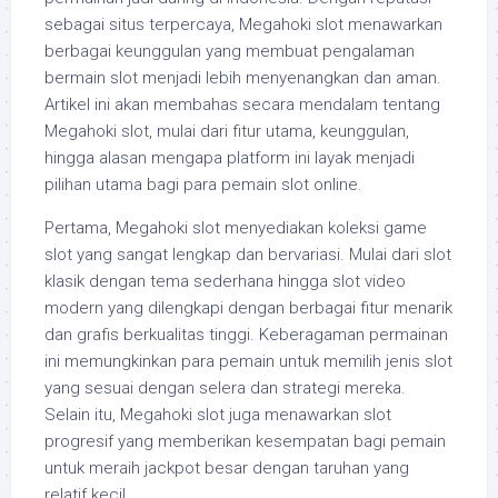
sebagai situs terpercaya, Megahoki slot menawarkan
berbagai keunggulan yang membuat pengalaman
bermain slot menjadi lebih menyenangkan dan aman.
Artikel ini akan membahas secara mendalam tentang
Megahoki slot, mulai dari fitur utama, keunggulan,
hingga alasan mengapa platform ini layak menjadi
pilihan utama bagi para pemain slot online.
Pertama, Megahoki slot menyediakan koleksi game
slot yang sangat lengkap dan bervariasi. Mulai dari slot
klasik dengan tema sederhana hingga slot video
modern yang dilengkapi dengan berbagai fitur menarik
dan grafis berkualitas tinggi. Keberagaman permainan
ini memungkinkan para pemain untuk memilih jenis slot
yang sesuai dengan selera dan strategi mereka.
Selain itu, Megahoki slot juga menawarkan slot
progresif yang memberikan kesempatan bagi pemain
untuk meraih jackpot besar dengan taruhan yang
relatif kecil.