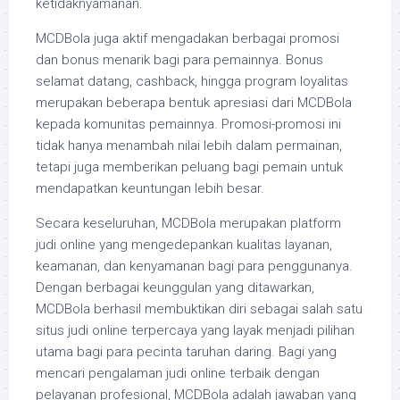
ketidaknyamanan.
MCDBola juga aktif mengadakan berbagai promosi
dan bonus menarik bagi para pemainnya. Bonus
selamat datang, cashback, hingga program loyalitas
merupakan beberapa bentuk apresiasi dari MCDBola
kepada komunitas pemainnya. Promosi-promosi ini
tidak hanya menambah nilai lebih dalam permainan,
tetapi juga memberikan peluang bagi pemain untuk
mendapatkan keuntungan lebih besar.
Secara keseluruhan, MCDBola merupakan platform
judi online yang mengedepankan kualitas layanan,
keamanan, dan kenyamanan bagi para penggunanya.
Dengan berbagai keunggulan yang ditawarkan,
MCDBola berhasil membuktikan diri sebagai salah satu
situs judi online terpercaya yang layak menjadi pilihan
utama bagi para pecinta taruhan daring. Bagi yang
mencari pengalaman judi online terbaik dengan
pelayanan profesional, MCDBola adalah jawaban yang