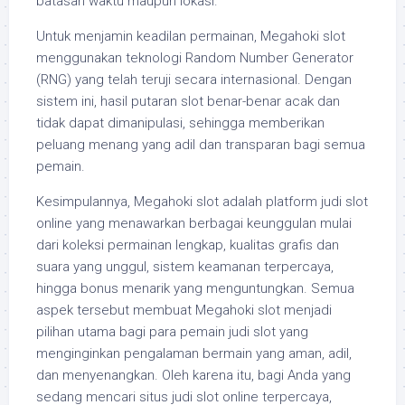
batasan waktu maupun lokasi.
Untuk menjamin keadilan permainan, Megahoki slot
menggunakan teknologi Random Number Generator
(RNG) yang telah teruji secara internasional. Dengan
sistem ini, hasil putaran slot benar-benar acak dan
tidak dapat dimanipulasi, sehingga memberikan
peluang menang yang adil dan transparan bagi semua
pemain.
Kesimpulannya, Megahoki slot adalah platform judi slot
online yang menawarkan berbagai keunggulan mulai
dari koleksi permainan lengkap, kualitas grafis dan
suara yang unggul, sistem keamanan terpercaya,
hingga bonus menarik yang menguntungkan. Semua
aspek tersebut membuat Megahoki slot menjadi
pilihan utama bagi para pemain judi slot yang
menginginkan pengalaman bermain yang aman, adil,
dan menyenangkan. Oleh karena itu, bagi Anda yang
sedang mencari situs judi slot online terpercaya,