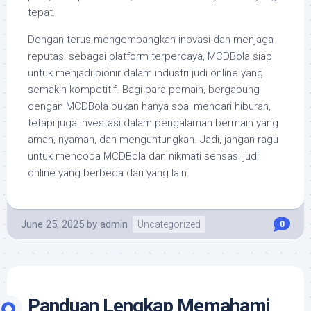
tepat.
Dengan terus mengembangkan inovasi dan menjaga
reputasi sebagai platform terpercaya, MCDBola siap
untuk menjadi pionir dalam industri judi online yang
semakin kompetitif. Bagi para pemain, bergabung
dengan MCDBola bukan hanya soal mencari hiburan,
tetapi juga investasi dalam pengalaman bermain yang
aman, nyaman, dan menguntungkan. Jadi, jangan ragu
untuk mencoba MCDBola dan nikmati sensasi judi
online yang berbeda dari yang lain.
June 25, 2025
by
admin
Uncategorized
0
Panduan Lengkap Memahami