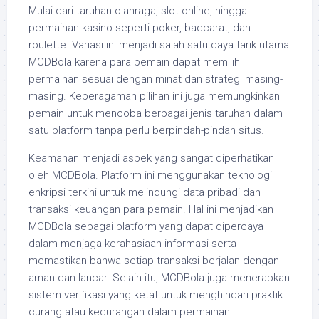
Mulai dari taruhan olahraga, slot online, hingga
permainan kasino seperti poker, baccarat, dan
roulette. Variasi ini menjadi salah satu daya tarik utama
MCDBola karena para pemain dapat memilih
permainan sesuai dengan minat dan strategi masing-
masing. Keberagaman pilihan ini juga memungkinkan
pemain untuk mencoba berbagai jenis taruhan dalam
satu platform tanpa perlu berpindah-pindah situs.
Keamanan menjadi aspek yang sangat diperhatikan
oleh MCDBola. Platform ini menggunakan teknologi
enkripsi terkini untuk melindungi data pribadi dan
transaksi keuangan para pemain. Hal ini menjadikan
MCDBola sebagai platform yang dapat dipercaya
dalam menjaga kerahasiaan informasi serta
memastikan bahwa setiap transaksi berjalan dengan
aman dan lancar. Selain itu, MCDBola juga menerapkan
sistem verifikasi yang ketat untuk menghindari praktik
curang atau kecurangan dalam permainan.