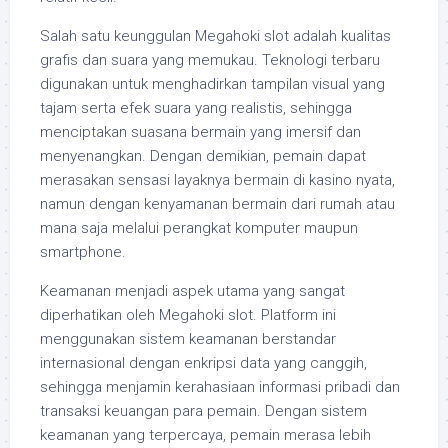
Salah satu keunggulan Megahoki slot adalah kualitas
grafis dan suara yang memukau. Teknologi terbaru
digunakan untuk menghadirkan tampilan visual yang
tajam serta efek suara yang realistis, sehingga
menciptakan suasana bermain yang imersif dan
menyenangkan. Dengan demikian, pemain dapat
merasakan sensasi layaknya bermain di kasino nyata,
namun dengan kenyamanan bermain dari rumah atau
mana saja melalui perangkat komputer maupun
smartphone.
Keamanan menjadi aspek utama yang sangat
diperhatikan oleh Megahoki slot. Platform ini
menggunakan sistem keamanan berstandar
internasional dengan enkripsi data yang canggih,
sehingga menjamin kerahasiaan informasi pribadi dan
transaksi keuangan para pemain. Dengan sistem
keamanan yang terpercaya, pemain merasa lebih