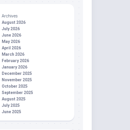
Archives
August 2026
July 2026
June 2026
May 2026
April 2026
March 2026
February 2026
January 2026
December 2025
November 2025
October 2025
September 2025
August 2025
July 2025
June 2025