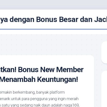
aya dengan Bonus Besar dan Jac
tkan! Bonus New Member
k Menambah Keuntungan!
 semakin berkembang, banyak platform
arik untuk para pengguna yang ingin meraih
h satu yang sedang naik daun adalah naga169,