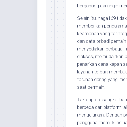
bergabung dan ingin me
Selain itu, naga169 tid
memberikan pengalaman
keamanan yang terintegr
dan data pribadi pemain t
menyediakan berbagai 
diakses, memudahkan p
penarikan dana kapan 
layanan terbaik membua
taruhan daring yang m
saat bermain.
Tak dapat disangkal b
berbeda dari platform 
menggiurkan. Dengan 
pengguna memiliki pelu