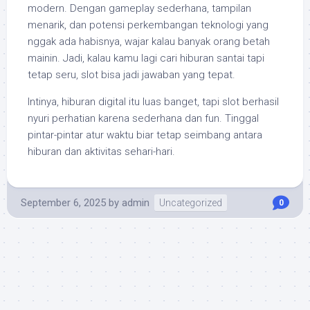
modern. Dengan gameplay sederhana, tampilan
menarik, dan potensi perkembangan teknologi yang
nggak ada habisnya, wajar kalau banyak orang betah
mainin. Jadi, kalau kamu lagi cari hiburan santai tapi
tetap seru, slot bisa jadi jawaban yang tepat.
Intinya, hiburan digital itu luas banget, tapi slot berhasil
nyuri perhatian karena sederhana dan fun. Tinggal
pintar-pintar atur waktu biar tetap seimbang antara
hiburan dan aktivitas sehari-hari.
September 6, 2025
by
admin
Uncategorized
0