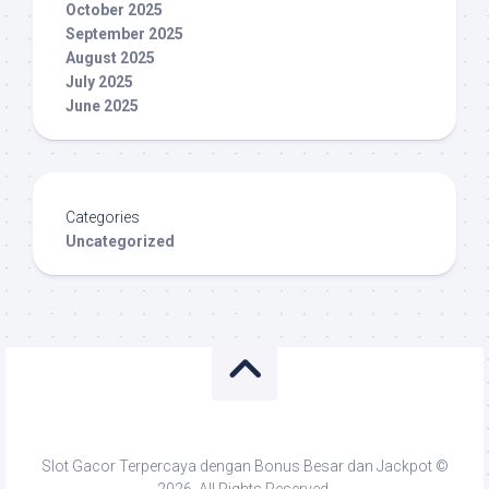
October 2025
September 2025
August 2025
July 2025
June 2025
Categories
Uncategorized
Slot Gacor Terpercaya dengan Bonus Besar dan Jackpot ©