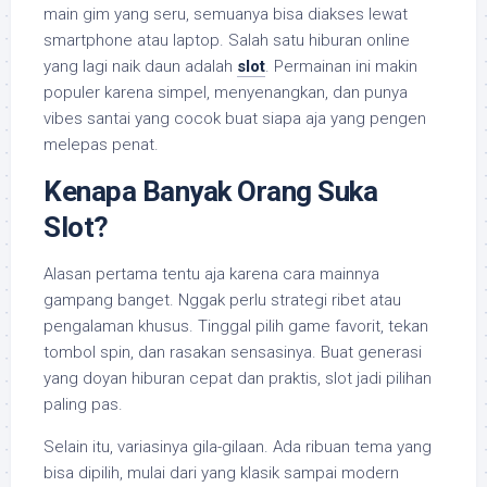
main gim yang seru, semuanya bisa diakses lewat
smartphone atau laptop. Salah satu hiburan online
yang lagi naik daun adalah
slot
. Permainan ini makin
populer karena simpel, menyenangkan, dan punya
vibes santai yang cocok buat siapa aja yang pengen
melepas penat.
Kenapa Banyak Orang Suka
Slot?
Alasan pertama tentu aja karena cara mainnya
gampang banget. Nggak perlu strategi ribet atau
pengalaman khusus. Tinggal pilih game favorit, tekan
tombol spin, dan rasakan sensasinya. Buat generasi
yang doyan hiburan cepat dan praktis, slot jadi pilihan
paling pas.
Selain itu, variasinya gila-gilaan. Ada ribuan tema yang
bisa dipilih, mulai dari yang klasik sampai modern