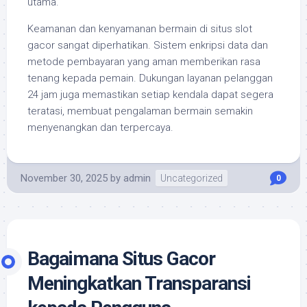
utama.
Keamanan dan kenyamanan bermain di situs slot
gacor sangat diperhatikan. Sistem enkripsi data dan
metode pembayaran yang aman memberikan rasa
tenang kepada pemain. Dukungan layanan pelanggan
24 jam juga memastikan setiap kendala dapat segera
teratasi, membuat pengalaman bermain semakin
menyenangkan dan terpercaya.
November 30, 2025
by
admin
Uncategorized
0
Bagaimana Situs Gacor
Meningkatkan Transparansi