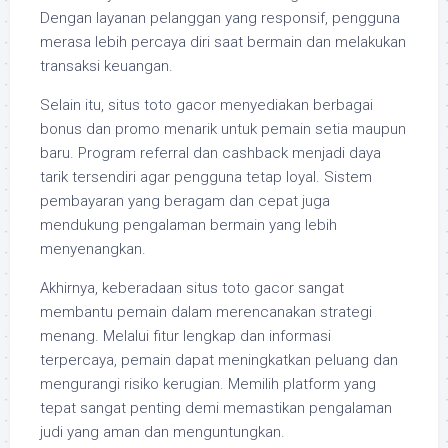
Dengan layanan pelanggan yang responsif, pengguna
merasa lebih percaya diri saat bermain dan melakukan
transaksi keuangan.
Selain itu, situs toto gacor menyediakan berbagai
bonus dan promo menarik untuk pemain setia maupun
baru. Program referral dan cashback menjadi daya
tarik tersendiri agar pengguna tetap loyal. Sistem
pembayaran yang beragam dan cepat juga
mendukung pengalaman bermain yang lebih
menyenangkan.
Akhirnya, keberadaan situs toto gacor sangat
membantu pemain dalam merencanakan strategi
menang. Melalui fitur lengkap dan informasi
terpercaya, pemain dapat meningkatkan peluang dan
mengurangi risiko kerugian. Memilih platform yang
tepat sangat penting demi memastikan pengalaman
judi yang aman dan menguntungkan.