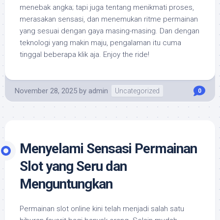
menebak angka; tapi juga tentang menikmati proses,
merasakan sensasi, dan menemukan ritme permainan
yang sesuai dengan gaya masing-masing. Dan dengan
teknologi yang makin maju, pengalaman itu cuma
tinggal beberapa klik aja. Enjoy the ride!
November 28, 2025
by
admin
Uncategorized
0
Menyelami Sensasi Permainan
Slot yang Seru dan
Menguntungkan
Permainan slot online kini telah menjadi salah satu