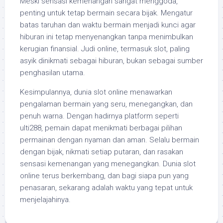
Meski sensasi kemenangan sangat menggoda,
penting untuk tetap bermain secara bijak. Mengatur
batas taruhan dan waktu bermain menjadi kunci agar
hiburan ini tetap menyenangkan tanpa menimbulkan
kerugian finansial. Judi online, termasuk slot, paling
asyik dinikmati sebagai hiburan, bukan sebagai sumber
penghasilan utama.
Kesimpulannya, dunia slot online menawarkan
pengalaman bermain yang seru, menegangkan, dan
penuh warna. Dengan hadirnya platform seperti
ulti288, pemain dapat menikmati berbagai pilihan
permainan dengan nyaman dan aman. Selalu bermain
dengan bijak, nikmati setiap putaran, dan rasakan
sensasi kemenangan yang menegangkan. Dunia slot
online terus berkembang, dan bagi siapa pun yang
penasaran, sekarang adalah waktu yang tepat untuk
menjelajahinya.