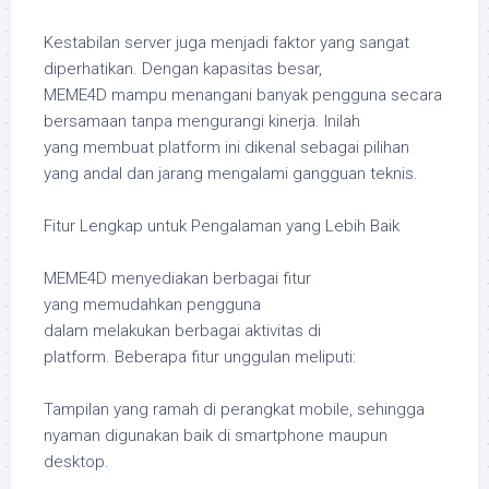
Kestabilan server juga menjadi faktor yang sangat
diperhatikan. Dengan kapasitas besar,
MEME4D mampu menangani banyak pengguna secara
bersamaan tanpa mengurangi kinerja. Inilah
yang membuat platform ini dikenal sebagai pilihan
yang andal dan jarang mengalami gangguan teknis.
Fitur Lengkap untuk Pengalaman yang Lebih Baik
MEME4D menyediakan berbagai fitur
yang memudahkan pengguna
dalam melakukan berbagai aktivitas di
platform. Beberapa fitur unggulan meliputi:
Tampilan yang ramah di perangkat mobile, sehingga
nyaman digunakan baik di smartphone maupun
desktop.