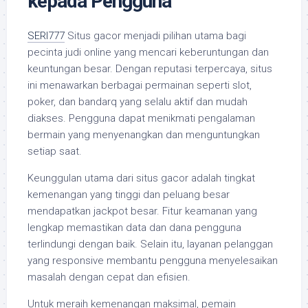
kepada Pengguna
SERI777
Situs gacor menjadi pilihan utama bagi
pecinta judi online yang mencari keberuntungan dan
keuntungan besar. Dengan reputasi terpercaya, situs
ini menawarkan berbagai permainan seperti slot,
poker, dan bandarq yang selalu aktif dan mudah
diakses. Pengguna dapat menikmati pengalaman
bermain yang menyenangkan dan menguntungkan
setiap saat.
Keunggulan utama dari situs gacor adalah tingkat
kemenangan yang tinggi dan peluang besar
mendapatkan jackpot besar. Fitur keamanan yang
lengkap memastikan data dan dana pengguna
terlindungi dengan baik. Selain itu, layanan pelanggan
yang responsive membantu pengguna menyelesaikan
masalah dengan cepat dan efisien.
Untuk meraih kemenangan maksimal, pemain