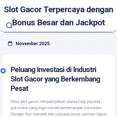
Skip
Slot Gacor Terpercaya dengan
to
content
Bonus Besar dan Jackpot
November 2025
Peluang Investasi di Industri
Slot Gacor yang Berkembang
Pesat
Situs
slot
gacor menjadi pilihan utama bagi pecinta
judi online yang ingin meraih kemenangan konsisten.
Dengan fitur menarik dan peluang besar, pemain dapat