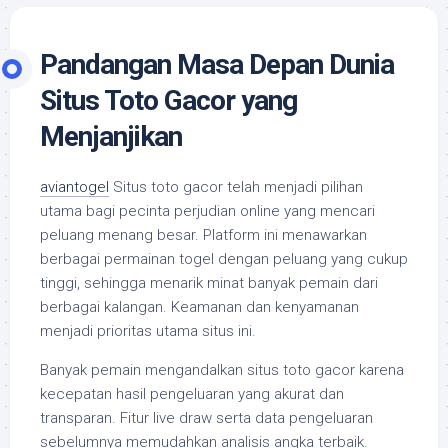
Pandangan Masa Depan Dunia
Situs Toto Gacor yang
Menjanjikan
aviantogel
Situs toto gacor telah menjadi pilihan
utama bagi pecinta perjudian online yang mencari
peluang menang besar. Platform ini menawarkan
berbagai permainan togel dengan peluang yang cukup
tinggi, sehingga menarik minat banyak pemain dari
berbagai kalangan. Keamanan dan kenyamanan
menjadi prioritas utama situs ini.
Banyak pemain mengandalkan situs toto gacor karena
kecepatan hasil pengeluaran yang akurat dan
transparan. Fitur live draw serta data pengeluaran
sebelumnya memudahkan analisis angka terbaik.