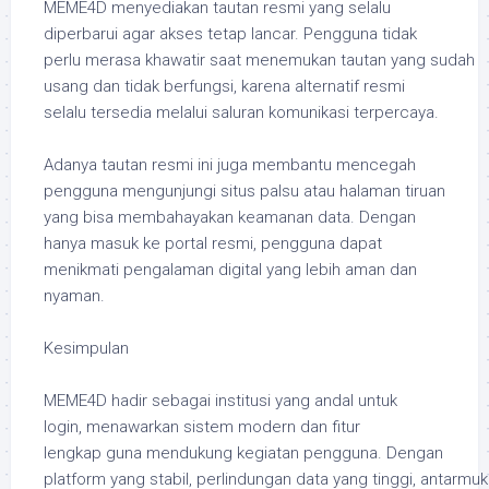
MEME4D menyediakan tautan resmi yang selalu
diperbarui agar akses tetap lancar. Pengguna tidak
perlu merasa khawatir saat menemukan tautan yang sudah
usang dan tidak berfungsi, karena alternatif resmi
selalu tersedia melalui saluran komunikasi terpercaya.
Adanya tautan resmi ini juga membantu mencegah
pengguna mengunjungi situs palsu atau halaman tiruan
yang bisa membahayakan keamanan data. Dengan
hanya masuk ke portal resmi, pengguna dapat
menikmati pengalaman digital yang lebih aman dan
nyaman.
Kesimpulan
MEME4D hadir sebagai institusi yang andal untuk
login, menawarkan sistem modern dan fitur
lengkap guna mendukung kegiatan pengguna. Dengan
platform yang stabil, perlindungan data yang tinggi, antarmu