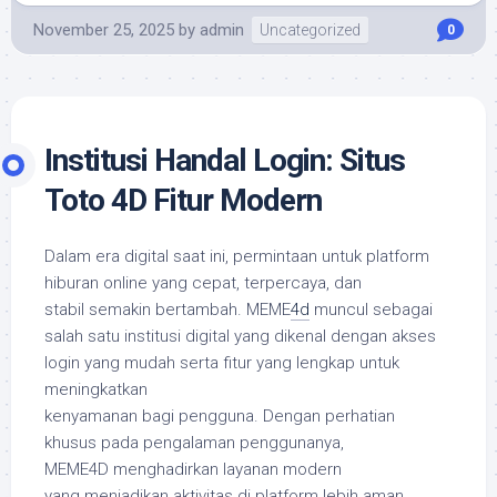
November 25, 2025
by
admin
Uncategorized
0
Institusi Handal Login: Situs
Toto 4D Fitur Modern
Dalam era digital saat ini, permintaan untuk platform
hiburan online yang cepat, terpercaya, dan
stabil semakin bertambah. MEME
4d
muncul sebagai
salah satu institusi digital yang dikenal dengan akses
login yang mudah serta fitur yang lengkap untuk
meningkatkan
kenyamanan bagi pengguna. Dengan perhatian
khusus pada pengalaman penggunanya,
MEME4D menghadirkan layanan modern
yang menjadikan aktivitas di platform lebih aman,