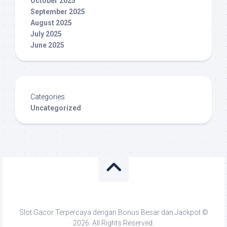
October 2025
September 2025
August 2025
July 2025
June 2025
Categories
Uncategorized
Slot Gacor Terpercaya dengan Bonus Besar dan Jackpot ©
2026. All Rights Reserved.