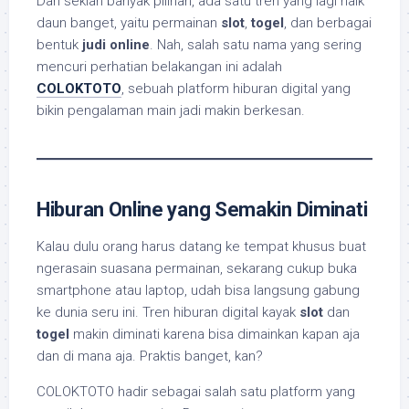
Dari sekian banyak pilihan, ada satu tren yang lagi naik
daun banget, yaitu permainan
slot
,
togel
, dan berbagai
bentuk
judi online
. Nah, salah satu nama yang sering
mencuri perhatian belakangan ini adalah
COLOKTOTO
, sebuah platform hiburan digital yang
bikin pengalaman main jadi makin berkesan.
Hiburan Online yang Semakin Diminati
Kalau dulu orang harus datang ke tempat khusus buat
ngerasain suasana permainan, sekarang cukup buka
smartphone atau laptop, udah bisa langsung gabung
ke dunia seru ini. Tren hiburan digital kayak
slot
dan
togel
makin diminati karena bisa dimainkan kapan aja
dan di mana aja. Praktis banget, kan?
COLOKTOTO hadir sebagai salah satu platform yang