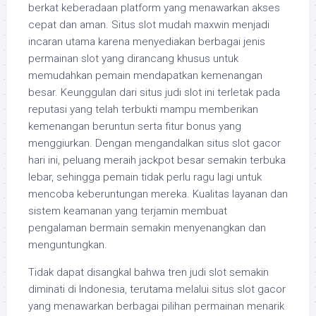
berkat keberadaan platform yang menawarkan akses
cepat dan aman. Situs slot mudah maxwin menjadi
incaran utama karena menyediakan berbagai jenis
permainan slot yang dirancang khusus untuk
memudahkan pemain mendapatkan kemenangan
besar. Keunggulan dari situs judi slot ini terletak pada
reputasi yang telah terbukti mampu memberikan
kemenangan beruntun serta fitur bonus yang
menggiurkan. Dengan mengandalkan situs slot gacor
hari ini, peluang meraih jackpot besar semakin terbuka
lebar, sehingga pemain tidak perlu ragu lagi untuk
mencoba keberuntungan mereka. Kualitas layanan dan
sistem keamanan yang terjamin membuat
pengalaman bermain semakin menyenangkan dan
menguntungkan.
Tidak dapat disangkal bahwa tren judi slot semakin
diminati di Indonesia, terutama melalui situs slot gacor
yang menawarkan berbagai pilihan permainan menarik