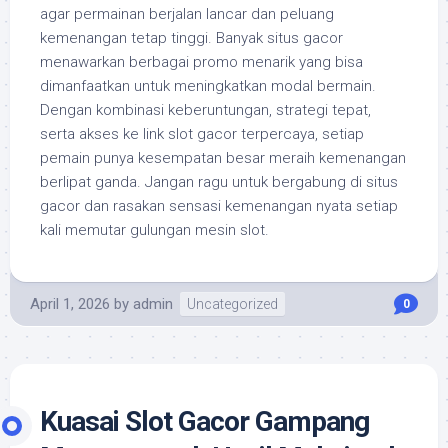
agar permainan berjalan lancar dan peluang
kemenangan tetap tinggi. Banyak situs gacor
menawarkan berbagai promo menarik yang bisa
dimanfaatkan untuk meningkatkan modal bermain.
Dengan kombinasi keberuntungan, strategi tepat,
serta akses ke link slot gacor terpercaya, setiap
pemain punya kesempatan besar meraih kemenangan
berlipat ganda. Jangan ragu untuk bergabung di situs
gacor dan rasakan sensasi kemenangan nyata setiap
kali memutar gulungan mesin slot.
April 1, 2026
by
admin
Uncategorized
0
Kuasai Slot Gacor Gampang