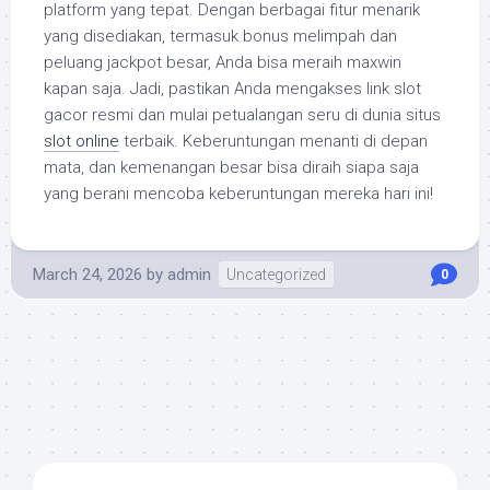
platform yang tepat. Dengan berbagai fitur menarik
yang disediakan, termasuk bonus melimpah dan
peluang jackpot besar, Anda bisa meraih maxwin
kapan saja. Jadi, pastikan Anda mengakses link slot
gacor resmi dan mulai petualangan seru di dunia situs
slot online
terbaik. Keberuntungan menanti di depan
mata, dan kemenangan besar bisa diraih siapa saja
yang berani mencoba keberuntungan mereka hari ini!
March 24, 2026
by
admin
Uncategorized
0