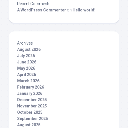
Recent Comments
A WordPress Commenter
on
Hello world!
Archives
August 2026
July 2026
June 2026
May 2026
April 2026
March 2026
February 2026
January 2026
December 2025
November 2025
October 2025
September 2025
August 2025