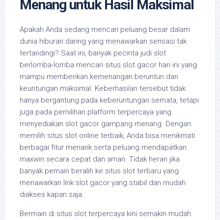
Menang untuk Hasil Maksimal
Apakah Anda sedang mencari peluang besar dalam
dunia hiburan daring yang menawarkan sensasi tak
tertandingi? Saat ini, banyak pecinta judi slot
berlomba-lomba mencari situs slot gacor hari ini yang
mampu memberikan kemenangan beruntun dan
keuntungan maksimal. Keberhasilan tersebut tidak
hanya bergantung pada keberuntungan semata, tetapi
juga pada pemilihan platform terpercaya yang
menyediakan slot gacor gampang menang. Dengan
memilih situs slot online terbaik, Anda bisa menikmati
berbagai fitur menarik serta peluang mendapatkan
maxwin secara cepat dan aman. Tidak heran jika
banyak pemain beralih ke situs slot terbaru yang
menawarkan link slot gacor yang stabil dan mudah
diakses kapan saja.
Bermain di situs slot terpercaya kini semakin mudah