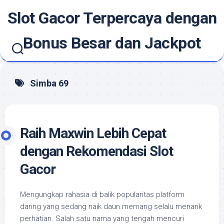
Skip
Slot Gacor Terpercaya dengan
to
content
Bonus Besar dan Jackpot
Simba 69
Raih Maxwin Lebih Cepat
dengan Rekomendasi Slot
Gacor
Mengungkap rahasia di balik popularitas platform
daring yang sedang naik daun memang selalu menarik
perhatian. Salah satu nama yang tengah mencuri