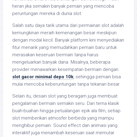
heran jika semakin banyak pemain yang mencoba
peruntungan mereka di dunia slot.
Salah satu daya tarik utama dari permainan slot adalah
kemungkinan meraih kemenangan besar meskipun
dengan modal kecil. Banyak platform kini menyediakan
fitur menarik yang memudahkan pemain baru untuk
merasakan keseruan bermain tanpa harus
mengeluarkan banyak dana. Misalnya, beberapa
provider menawarkan kesempatan bermain dengan
slot gacor minimal depo 10k
, sehingga pemain bisa
mulai mencoba keberuntungan tanpa tekanan besar.
Selain itu, desain slot yang beragam juga membuat
pengalaman bermain semakin seru. Dari tema klasik
buah-buahan hingga petualangan epik ala film, setiap
slot memberikan atmosfer berbeda yang mampu
menghibur pemain. Sound effect dan animasi yang
interaktif juga menambah keseruan saat memutar