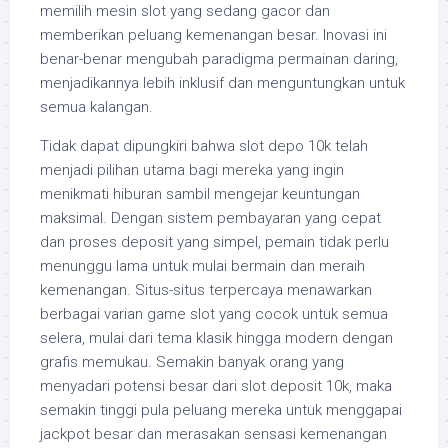
memilih mesin slot yang sedang gacor dan
memberikan peluang kemenangan besar. Inovasi ini
benar-benar mengubah paradigma permainan daring,
menjadikannya lebih inklusif dan menguntungkan untuk
semua kalangan.
Tidak dapat dipungkiri bahwa slot depo 10k telah
menjadi pilihan utama bagi mereka yang ingin
menikmati hiburan sambil mengejar keuntungan
maksimal. Dengan sistem pembayaran yang cepat
dan proses deposit yang simpel, pemain tidak perlu
menunggu lama untuk mulai bermain dan meraih
kemenangan. Situs-situs terpercaya menawarkan
berbagai varian game slot yang cocok untuk semua
selera, mulai dari tema klasik hingga modern dengan
grafis memukau. Semakin banyak orang yang
menyadari potensi besar dari slot deposit 10k, maka
semakin tinggi pula peluang mereka untuk menggapai
jackpot besar dan merasakan sensasi kemenangan