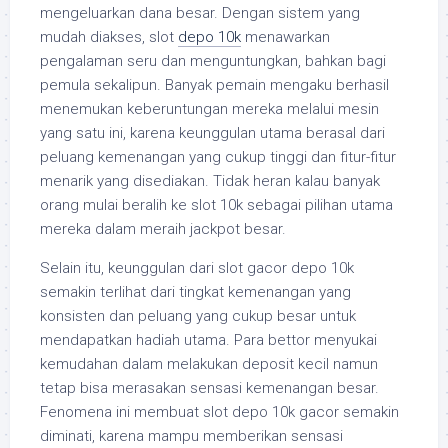
mengeluarkan dana besar. Dengan sistem yang
mudah diakses, slot
depo 10k
menawarkan
pengalaman seru dan menguntungkan, bahkan bagi
pemula sekalipun. Banyak pemain mengaku berhasil
menemukan keberuntungan mereka melalui mesin
yang satu ini, karena keunggulan utama berasal dari
peluang kemenangan yang cukup tinggi dan fitur-fitur
menarik yang disediakan. Tidak heran kalau banyak
orang mulai beralih ke slot 10k sebagai pilihan utama
mereka dalam meraih jackpot besar.
Selain itu, keunggulan dari slot gacor depo 10k
semakin terlihat dari tingkat kemenangan yang
konsisten dan peluang yang cukup besar untuk
mendapatkan hadiah utama. Para bettor menyukai
kemudahan dalam melakukan deposit kecil namun
tetap bisa merasakan sensasi kemenangan besar.
Fenomena ini membuat slot depo 10k gacor semakin
diminati, karena mampu memberikan sensasi