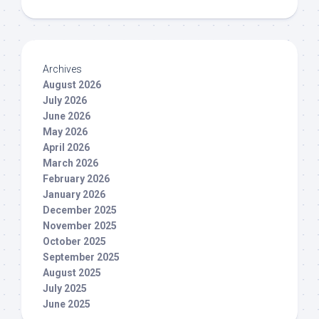
Archives
August 2026
July 2026
June 2026
May 2026
April 2026
March 2026
February 2026
January 2026
December 2025
November 2025
October 2025
September 2025
August 2025
July 2025
June 2025