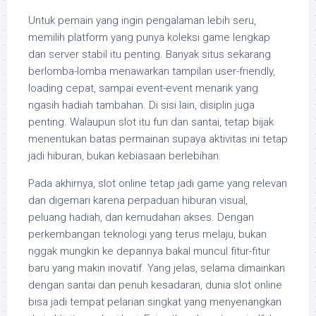
Untuk pemain yang ingin pengalaman lebih seru,
memilih platform yang punya koleksi game lengkap
dan server stabil itu penting. Banyak situs sekarang
berlomba-lomba menawarkan tampilan user-friendly,
loading cepat, sampai event-event menarik yang
ngasih hadiah tambahan. Di sisi lain, disiplin juga
penting. Walaupun slot itu fun dan santai, tetap bijak
menentukan batas permainan supaya aktivitas ini tetap
jadi hiburan, bukan kebiasaan berlebihan.
Pada akhirnya, slot online tetap jadi game yang relevan
dan digemari karena perpaduan hiburan visual,
peluang hadiah, dan kemudahan akses. Dengan
perkembangan teknologi yang terus melaju, bukan
nggak mungkin ke depannya bakal muncul fitur-fitur
baru yang makin inovatif. Yang jelas, selama dimainkan
dengan santai dan penuh kesadaran, dunia slot online
bisa jadi tempat pelarian singkat yang menyenangkan