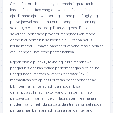
Selain faktor hiburan, banyak pemain juga tertarik
karena fleksibilitas yang ditawarkan. Bisa main kapan
aja, di mana aja, lewat perangkat apa pun. Bagi yang
punya jadwal padat atau cuma pengen hiburan ringan
sejenak, slot online jadi pilihan yang pas. Bahkan
sekarang, beberapa provider menghadirkan mode
demo biar pemain bisa nyobain dulu tanpa harus
keluar modal—lumayan banget buat yang masih belajar
atau pengen lihat ritme permainannya.
Nggak bisa dipungkiri, teknologi turut membawa
pengaruh signifikan dalam perkembangan slot online.
Penggunaan
Random Number Generator
(RNG)
memastikan setiap hasil putaran benar-benar acak,
bikin permainan tetap adil dan nggak bisa
dimanipulasi. Ini jadi faktor yang bikin pemain lebih
percaya dan nyaman. Belum lagi sistem keamanan
modern yang melindungi data dan transaksi, sehingga
pengalaman bermain jadi lebih aman dan tenang.