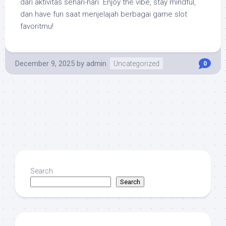
dari aktivitas sehari-hari. Enjoy the vibe, stay mindful,
dan have fun saat menjelajah berbagai game slot
favoritmu!
December 9, 2025
by
admin
Uncategorized
0
Search
Search