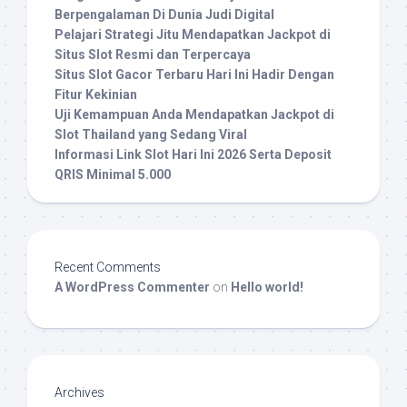
Berpengalaman Di Dunia Judi Digital
Pelajari Strategi Jitu Mendapatkan Jackpot di
Situs Slot Resmi dan Terpercaya
Situs Slot Gacor Terbaru Hari Ini Hadir Dengan
Fitur Kekinian
Uji Kemampuan Anda Mendapatkan Jackpot di
Slot Thailand yang Sedang Viral
Informasi Link Slot Hari Ini 2026 Serta Deposit
QRIS Minimal 5.000
Recent Comments
A WordPress Commenter
on
Hello world!
Archives