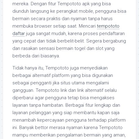
mereka. Dengan fitur Tempototo apk yang bisa
diunduh langsung ke perangkat mobile, pengguna bisa
bermain secara praktis dan nyaman tanpa harus
membuka browser setiap saat. Mencari
tempototo
daftar
juga sangat mudah, karena proses pendaftaran
yang cepat dan tidak berbelit-belit. Segera bergabung
dan rasakan sensasi bermain togel dan slot yang
berbeda dari biasanya.
Tidak hanya itu, Tempototo juga menyediakan
berbagai alternatif platform yang bisa digunakan
sebagai pengganti jika situs utama mengalami
gangguan. Tempototo link dan link alternatif selalu
diperbarui agar pengguna tetap bisa mengakses
layanan tanpa hambatan. Berbagai fitur lengkap dan
layanan pelanggan yang siap membantu kapan saja
menambah kepercayaan pengguna terhadap platform
ini. Banyak bettor merasa nyaman karena Tempototo
mampu memberikan pengalaman bermain yang aman,