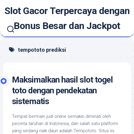
Skip
Slot Gacor Terpercaya dengan
to
content
Bonus Besar dan Jackpot
tempototo prediksi
Maksimalkan hasil slot togel
toto dengan pendekatan
sistematis
Tempat bermain judi online semakin diminati oleh
pecinta taruhan di Indonesia, dan salah satu platform
yang sedang naik daun adalah Tempototo. Situs ini