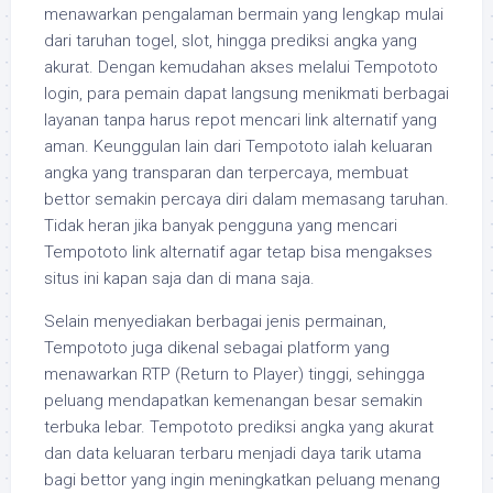
menawarkan pengalaman bermain yang lengkap mulai
dari taruhan togel, slot, hingga prediksi angka yang
akurat. Dengan kemudahan akses melalui Tempototo
login, para pemain dapat langsung menikmati berbagai
layanan tanpa harus repot mencari link alternatif yang
aman. Keunggulan lain dari Tempototo ialah keluaran
angka yang transparan dan terpercaya, membuat
bettor semakin percaya diri dalam memasang taruhan.
Tidak heran jika banyak pengguna yang mencari
Tempototo link alternatif agar tetap bisa mengakses
situs ini kapan saja dan di mana saja.
Selain menyediakan berbagai jenis permainan,
Tempototo juga dikenal sebagai platform yang
menawarkan RTP (Return to Player) tinggi, sehingga
peluang mendapatkan kemenangan besar semakin
terbuka lebar. Tempototo prediksi angka yang akurat
dan data keluaran terbaru menjadi daya tarik utama
bagi bettor yang ingin meningkatkan peluang menang