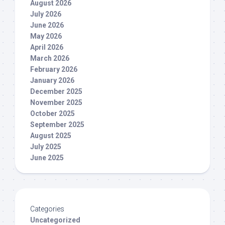
August 2026
July 2026
June 2026
May 2026
April 2026
March 2026
February 2026
January 2026
December 2025
November 2025
October 2025
September 2025
August 2025
July 2025
June 2025
Categories
Uncategorized