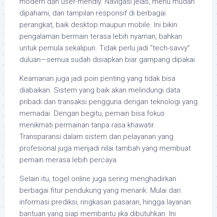
modern dan user-friendly. Navigasi jelas, menu mudah
dipahami, dan tampilan responsif di berbagai
perangkat, baik desktop maupun mobile. Ini bikin
pengalaman bermain terasa lebih nyaman, bahkan
untuk pemula sekalipun. Tidak perlu jadi “tech-savvy”
duluan—semua sudah disiapkan biar gampang dipakai.
Keamanan juga jadi poin penting yang tidak bisa
diabaikan. Sistem yang baik akan melindungi data
pribadi dan transaksi pengguna dengan teknologi yang
memadai. Dengan begitu, pemain bisa fokus
menikmati permainan tanpa rasa khawatir.
Transparansi dalam sistem dan pelayanan yang
profesional juga menjadi nilai tambah yang membuat
pemain merasa lebih percaya.
Selain itu, togel online juga sering menghadirkan
berbagai fitur pendukung yang menarik. Mulai dari
informasi prediksi, ringkasan pasaran, hingga layanan
bantuan yang siap membantu jika dibutuhkan. Ini