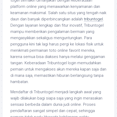
togel semakin dimanjakan dengan keberadaan
platform online yang menawarkan kenyamanan dan
keamanan maksimal. Salah satu situs yang tengah naik
daun dan banyak diperbincangkan adalah
tribuntogel
.
Dengan layanan lengkap dan fitur inovatif, Tribuntogel
mampu memberikan pengalaman bermain yang
mengasyikkan sekaligus menguntungkan. Para
pengguna kini tak lagi harus pergi ke lokasi fisik untuk
menikmati permainan toto online favorit mereka,
karena semua bisa diakses hanya melalui genggaman
tangan. Keberadaan Tribuntogel login memudahkan
pemain untuk mengakses akun mereka kapan saja dan
di mana saja, memastikan hiburan berlangsung tanpa
hambatan.
Mendaftar di Tribuntogel menjadi langkah awal yang
wajib dilakukan bagi siapa saja yang ingin merasakan
sensasi berbeda dalam dunia judi online. Proses
pendaftaran sangat simpel dan cepat, sehingga