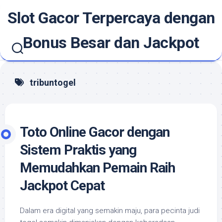
Skip
Slot Gacor Terpercaya dengan
to
content
Bonus Besar dan Jackpot
tribuntogel
Toto Online Gacor dengan
Sistem Praktis yang
Memudahkan Pemain Raih
Jackpot Cepat
Dalam era digital yang semakin maju, para pecinta judi