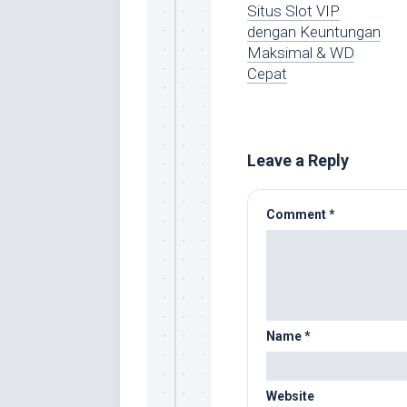
Situs Slot VIP
dengan Keuntungan
Maksimal & WD
Cepat
Leave a Reply
Comment
*
Name
*
Website