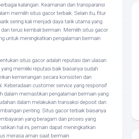
berbagai kalangan. Keamanan dan transparansi
am memilih situs gacor terbaik. Selain itu, fitur
ik sering kali menjadi daya tarik utama yang
an terus kembali bermain. Memilih situs gacor
ing untuk meningkatkan pengalaman bermain
ntukan situs gacor adalah reputasi dan ulasan
s yang memiliki reputasi baik biasanya sudah
ikan kemenangan secara konsisten dan
al. Keberadaan customer service yang responsif
bah dalam memastikan pengalaman bermain yang
mudahan dalam melakukan transaksi deposit dan
imbangan penting. Situs gacor terbaik biasanya
mbayaran yang beragam dan proses yang
tikan hal ini, pemain dapat meningkatkan
gus merasa aman saat bermain.