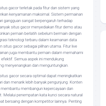
itus gacor terletak pada fitur dan sistem yang
rikan kenyamanan maksimal. Sistem permainan
dari gangguan sangat berpengaruh terhadap
nyak situs gacor menyediakan fitur demo atau
inkan pemain berlatih sebelum bermain dengan
ntegrasi teknologi terbaru dalam keamanan data
 situs gacor sebagai pilihan utama. Fitur live
mainan juga membantu pemain dalam memahami
g efektif. Semua aspek ini mendukung
ang menyenangkan dan menguntungkan.
situs gacor secara optimal dapat meningkatkan
cari dan menarik lebih banyak pengunjung. Konten
nik membantu membangun kepercayaan dan
but. Melalui penempatan kata kunci secara natural
pat bersaing dengan kompetitor lainnya. Penting