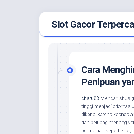
Skip
Slot Gacor Terperc
to
content
Cara Menghin
Penipuan ya
citaru88
Mencari situs 
tinggi menjadi prioritas 
dikenal karena keandal
dan peluang menang yang
permainan seperti slot,