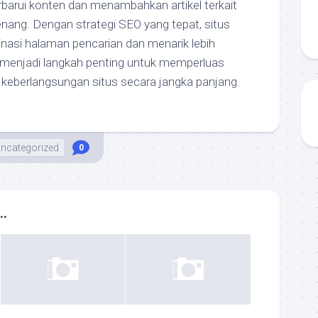
barui konten dan menambahkan artikel terkait
nang. Dengan strategi SEO yang tepat, situs
si halaman pencarian dan menarik lebih
i menjadi langkah penting untuk memperluas
keberlangsungan situs secara jangka panjang.
ncategorized
0
..