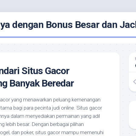
aya dengan Bonus Besar dan Jac
dari Situs Gacor
ng Banyak Beredar
gacor yang menawarkan peluang kemenangan
utama bagi para pecinta judi online. Situs gacor
annya dalam menyediakan permainan yang adil
 lebih besar. Dengan berbagai pilihan
 togel, dan poker, situs gacor mampu memenuhi