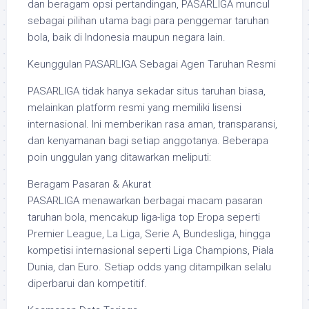
dan beragam opsi pertandingan, PASARLIGA muncul
sebagai pilihan utama bagi para penggemar taruhan
bola, baik di Indonesia maupun negara lain.
Keunggulan PASARLIGA Sebagai Agen Taruhan Resmi
PASARLIGA tidak hanya sekadar situs taruhan biasa,
melainkan platform resmi yang memiliki lisensi
internasional. Ini memberikan rasa aman, transparansi,
dan kenyamanan bagi setiap anggotanya. Beberapa
poin unggulan yang ditawarkan meliputi:
Beragam Pasaran & Akurat
PASARLIGA menawarkan berbagai macam pasaran
taruhan bola, mencakup liga-liga top Eropa seperti
Premier League, La Liga, Serie A, Bundesliga, hingga
kompetisi internasional seperti Liga Champions, Piala
Dunia, dan Euro. Setiap odds yang ditampilkan selalu
diperbarui dan kompetitif.