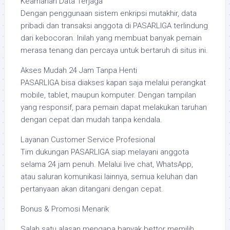
Keamanan Data Terjaga
Dengan penggunaan sistem enkripsi mutakhir, data
pribadi dan transaksi anggota di PASARLIGA terlindung
dari kebocoran. Inilah yang membuat banyak pemain
merasa tenang dan percaya untuk bertaruh di situs ini.
Akses Mudah 24 Jam Tanpa Henti
PASARLIGA bisa diakses kapan saja melalui perangkat
mobile, tablet, maupun komputer. Dengan tampilan
yang responsif, para pemain dapat melakukan taruhan
dengan cepat dan mudah tanpa kendala.
Layanan Customer Service Profesional
Tim dukungan PASARLIGA siap melayani anggota
selama 24 jam penuh. Melalui live chat, WhatsApp,
atau saluran komunikasi lainnya, semua keluhan dan
pertanyaan akan ditangani dengan cepat.
Bonus & Promosi Menarik
Salah satu alasan mengapa banyak bettor memilih