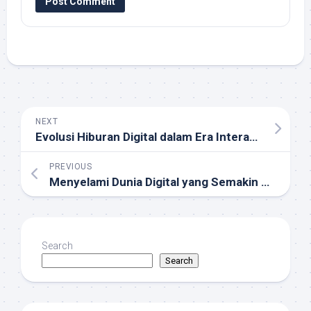
NEXT
Evolusi Hiburan Digital dalam Era Interaktivitas Modern
PREVIOUS
Menyelami Dunia Digital yang Semakin Kompetitif
Search
Search