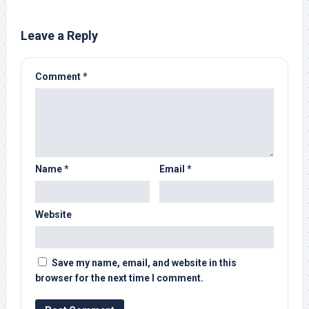
Leave a Reply
Comment
*
Name
*
Email
*
Website
Save my name, email, and website in this
browser for the next time I comment.