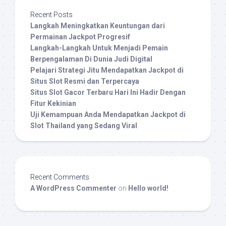
Recent Posts
Langkah Meningkatkan Keuntungan dari
Permainan Jackpot Progresif
Langkah-Langkah Untuk Menjadi Pemain
Berpengalaman Di Dunia Judi Digital
Pelajari Strategi Jitu Mendapatkan Jackpot di
Situs Slot Resmi dan Terpercaya
Situs Slot Gacor Terbaru Hari Ini Hadir Dengan
Fitur Kekinian
Uji Kemampuan Anda Mendapatkan Jackpot di
Slot Thailand yang Sedang Viral
Recent Comments
A WordPress Commenter
on
Hello world!