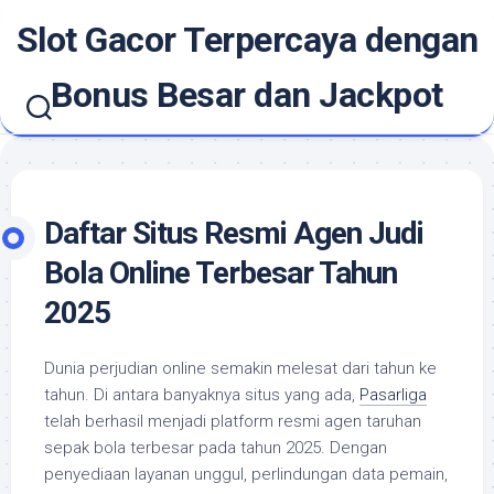
Skip
Slot Gacor Terpercaya dengan
to
content
Bonus Besar dan Jackpot
Daftar Situs Resmi Agen Judi
Bola Online Terbesar Tahun
2025
Dunia perjudian online semakin melesat dari tahun ke
tahun. Di antara banyaknya situs yang ada,
Pasarliga
telah berhasil menjadi platform resmi agen taruhan
sepak bola terbesar pada tahun 2025. Dengan
penyediaan layanan unggul, perlindungan data pemain,