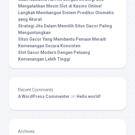
Mengalahkan Mesin Slot di Kasino Online!
Langkah Membangun Sistem Prediksi Otomatis
yang Akurat
Strategi Jitu Dalam Memilih Situs Gacor Paling
Menguntungkan
Situs Gacor Yang Membantu Pemain Meraih
Kemenangan Secara Konsisten
Slot Gacor Modern Dengan Peluang
Kemenangan Lebih Tinggi
Recent Comments
A WordPress Commenter
on
Hello world!
Archives