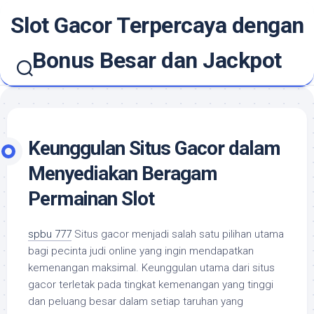
Skip
Slot Gacor Terpercaya dengan
to
content
Bonus Besar dan Jackpot
Keunggulan Situs Gacor dalam
Menyediakan Beragam
Permainan Slot
spbu 777
Situs gacor menjadi salah satu pilihan utama
bagi pecinta judi online yang ingin mendapatkan
kemenangan maksimal. Keunggulan utama dari situs
gacor terletak pada tingkat kemenangan yang tinggi
dan peluang besar dalam setiap taruhan yang