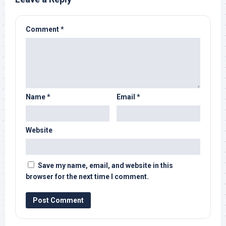
Comment
*
Name
*
Email
*
Website
Save my name, email, and website in this
browser for the next time I comment.