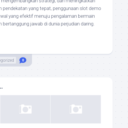
ar, mengembangkan strategi, dan meningkatkan
an pendekatan yang tepat, penggunaan slot demo
awal yang efektif menuju pengalaman bermain
bertanggung jawab di dunia perjudian daring.
gorized
0
..