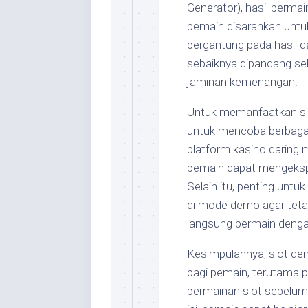
Generator), hasil permain
pemain disarankan untuk
bergantung pada hasil 
sebaiknya dipandang seba
jaminan kemenangan.
Untuk memanfaatkan slo
untuk mencoba berbagai
platform kasino daring m
pemain dapat mengekspl
Selain itu, penting unt
di mode demo agar tetap 
langsung bermain denga
Kesimpulannya, slot de
bagi pemain, terutama
permainan slot sebelum 