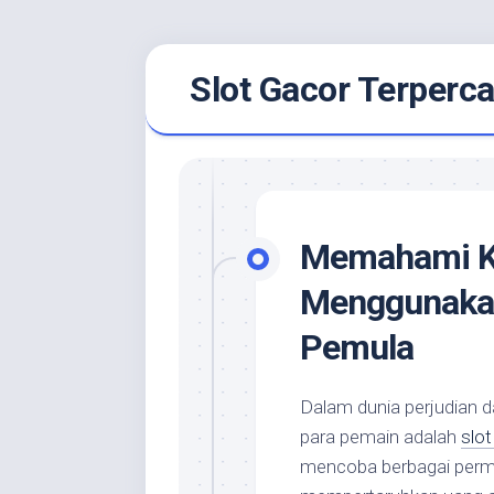
Skip
Slot Gacor Terperc
to
content
Memahami K
Menggunakan
Pemula
Dalam dunia perjudian da
para pemain adalah
slo
mencoba berbagai perma