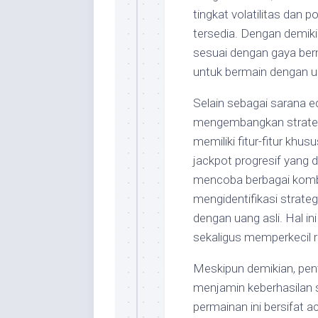
tingkat volatilitas dan 
tersedia. Dengan demiki
sesuai dengan gaya be
untuk bermain dengan 
Selain sebagai sarana 
mengembangkan strateg
memiliki fitur-fitur khus
jackpot progresif yang 
mencoba berbagai kombi
mengidentifikasi strateg
dengan uang asli. Hal 
sekaligus memperkecil ri
Meskipun demikian, pent
menjamin keberhasilan s
permainan ini bersifat