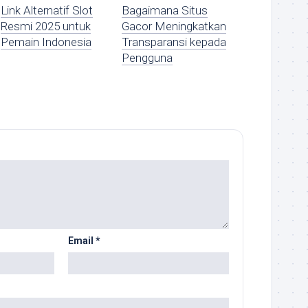
Link Alternatif Slot
Bagaimana Situs
Resmi 2025 untuk
Gacor Meningkatkan
Pemain Indonesia
Transparansi kepada
Pengguna
Email
*