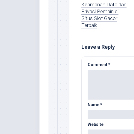
Keamanan Data dan
Privasi Pemain di
Situs Slot Gacor
Terbaik
Leave a Reply
Comment
*
Name
*
Website