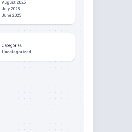
August 2025
July 2025
June 2025
Categories
Uncategorized