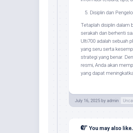
Disiplin dan Pengel
Tetaplah disiplin dalam 
serakah dan berhenti s
Ulti700 adalah sebuah 
yang seru serta kesem
strategi yang benar. D
resmi, Anda akan memp
yang dapat meningkatk
July 16, 2025
by
admin
Unca
You may also like.