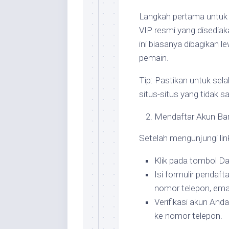
Langkah pertama untuk m
VIP resmi yang disediak
ini biasanya dibagikan 
pemain.
Tip: Pastikan untuk sela
situs-situs yang tidak 
Mendaftar Akun Ba
Setelah mengunjungi link
Klik pada tombol Daf
Isi formulir pendaft
nomor telepon, emai
Verifikasi akun An
ke nomor telepon.