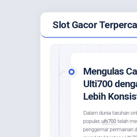
Skip
Slot Gacor Terperc
to
content
Mengulas Car
Ulti700 deng
Lebih Konsis
Dalam dunia taruhan on
populer,
ulti700
telah men
penggemar permainan dig