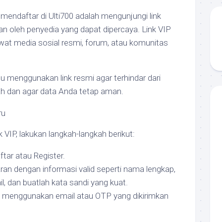
endaftar di Ulti700 adalah mengunjungi link
an oleh penyedia yang dapat dipercaya. Link VIP
lewat media sosial resmi, forum, atau komunitas
lu menggunakan link resmi agar terhindar dari
sah dan agar data Anda tetap aman.
ru
 VIP, lakukan langkah-langkah berikut:
tar atau Register.
aran dengan informasi valid seperti nama lengkap,
l, dan buatlah kata sandi yang kuat.
da menggunakan email atau OTP yang dikirimkan