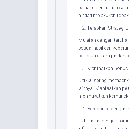
peluang permainan selan
hindari melakukan tebak
Terapkan Strategi 
Mulailah dengan taruhan
sesuai hasil dan keberu
bertaruh dalam jumlah b
Manfaatkan Bonus 
Ulti700 sering memberi
lainnya. Manfaatkan pe
meningkatkan kemungk
Bergabung dengan 
Gabunglah dengan forum
informasi terbaru, tips,