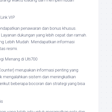
urangi waktu loading dan mempermudah
Link VIP
endapatkan penawaran dan bonus khusus.
: Layanan dukungan yang lebih cepat dan ramah.
ng Lebih Mudah: Mendapatkan informasi
tas resmi.
gi Menang di Ulti700
Counter) merupakan informasi penting yang
k mengalahkan sistem dan meningkatkan
rikut beberapa bocoran dan strategi yang bisa
is
an yang telah ada untuk meramalkan pola dan