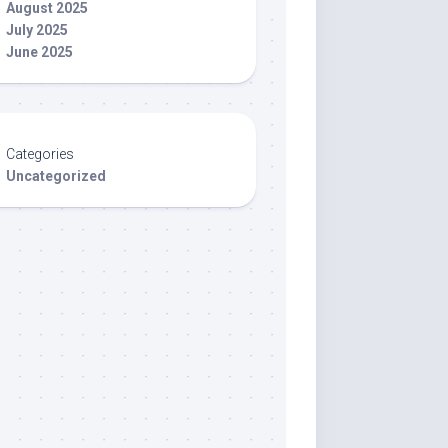
August 2025
July 2025
June 2025
Categories
Uncategorized