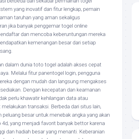
i berbeda dari sekadar permainan togel
stem yang inovatif dan fitur lengkap, pemain
laman taruhan yang aman sekaligus
an jika banyak penggemar togel online
endaftar dan mencoba keberuntungan mereka
 mendapatkan kemenangan besar dari setiap
sang.
n dalam dunia toto togel adalah akses cepat
aya. Melalui fitur panentogel login, pengguna
ereka dengan mudah dan langsung mengakses
disediakan. Dengan kecepatan dan keamanan
dak perlu khawatir kehilangan data atau
melakukan transaksi. Berbeda dari situs lain,
n peluang besar untuk menebak angka yang akan
o 4d, yang menjadi favorit banyak bettor karena
ggi dan hadiah besar yang menanti. Keberanian