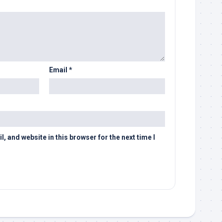
Email
*
 and website in this browser for the next time I