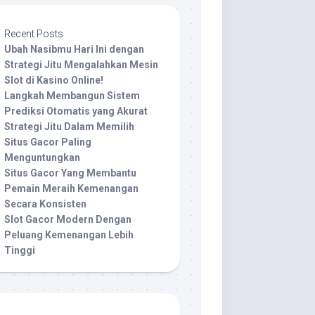
Recent Posts
Ubah Nasibmu Hari Ini dengan
Strategi Jitu Mengalahkan Mesin
Slot di Kasino Online!
Langkah Membangun Sistem
Prediksi Otomatis yang Akurat
Strategi Jitu Dalam Memilih
Situs Gacor Paling
Menguntungkan
Situs Gacor Yang Membantu
Pemain Meraih Kemenangan
Secara Konsisten
Slot Gacor Modern Dengan
Peluang Kemenangan Lebih
Tinggi