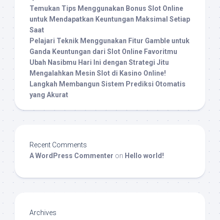
Temukan Tips Menggunakan Bonus Slot Online
untuk Mendapatkan Keuntungan Maksimal Setiap
Saat
Pelajari Teknik Menggunakan Fitur Gamble untuk
Ganda Keuntungan dari Slot Online Favoritmu
Ubah Nasibmu Hari Ini dengan Strategi Jitu
Mengalahkan Mesin Slot di Kasino Online!
Langkah Membangun Sistem Prediksi Otomatis
yang Akurat
Recent Comments
A WordPress Commenter
on
Hello world!
Archives