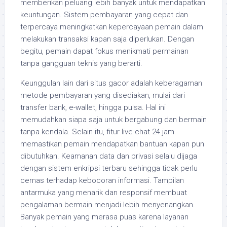
memberikan peluang lebih banyak untuk mendapatkan
keuntungan. Sistem pembayaran yang cepat dan
terpercaya meningkatkan kepercayaan pemain dalam
melakukan transaksi kapan saja diperlukan. Dengan
begitu, pemain dapat fokus menikmati permainan
tanpa gangguan teknis yang berarti.
Keunggulan lain dari situs gacor adalah keberagaman
metode pembayaran yang disediakan, mulai dari
transfer bank, e-wallet, hingga pulsa. Hal ini
memudahkan siapa saja untuk bergabung dan bermain
tanpa kendala. Selain itu, fitur live chat 24 jam
memastikan pemain mendapatkan bantuan kapan pun
dibutuhkan. Keamanan data dan privasi selalu dijaga
dengan sistem enkripsi terbaru sehingga tidak perlu
cemas terhadap kebocoran informasi. Tampilan
antarmuka yang menarik dan responsif membuat
pengalaman bermain menjadi lebih menyenangkan.
Banyak pemain yang merasa puas karena layanan