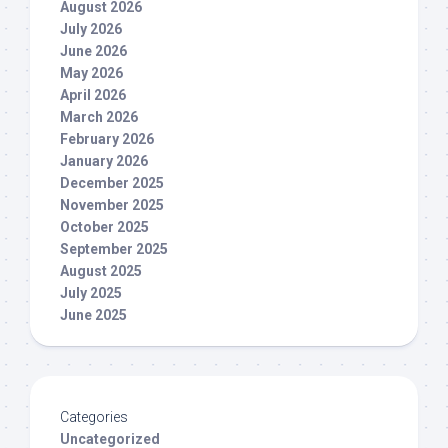
August 2026
July 2026
June 2026
May 2026
April 2026
March 2026
February 2026
January 2026
December 2025
November 2025
October 2025
September 2025
August 2025
July 2025
June 2025
Categories
Uncategorized