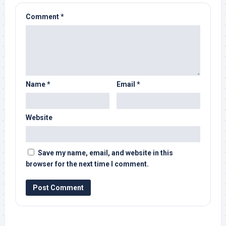
Comment
*
Name
*
Email
*
Website
Save my name, email, and website in this
browser for the next time I comment.