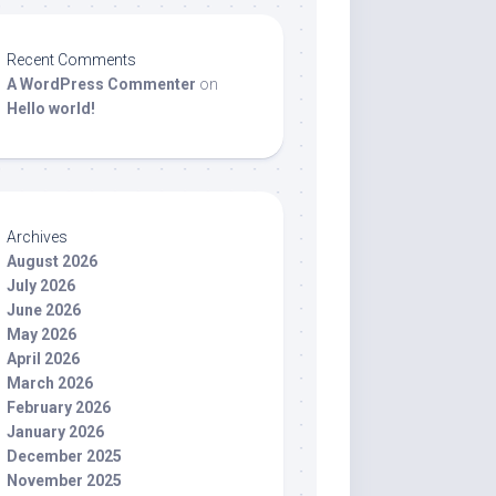
Recent Comments
A WordPress Commenter
on
Hello world!
Archives
August 2026
July 2026
June 2026
May 2026
April 2026
March 2026
February 2026
January 2026
December 2025
November 2025