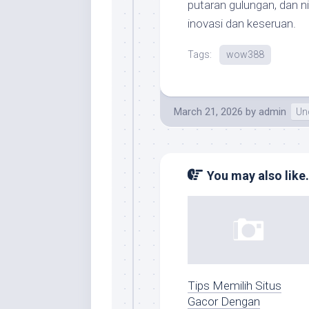
putaran gulungan, dan n
inovasi dan keseruan.
Tags:
wow388
March 21, 2026
by
admin
Un
You may also like.
Tips Memilih Situs
Gacor Dengan