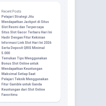
Recent Posts
Pelajari Strategi Jitu
Mendapatkan Jackpot di Situs
Slot Resmi dan Terpercaya
Situs Slot Gacor Terbaru Hari Ini
Hadir Dengan Fitur Kekinian
Informasi Link Slot Hari Ini 2026
Serta Deposit QRIS Minimal
5.000
Temukan Tips Menggunakan
Bonus Slot Online untuk
Mendapatkan Keuntungan
Maksimal Setiap Saat
Pelajari Teknik Menggunakan
Fitur Gamble untuk Ganda
Keuntungan dari Slot Online
Favoritmu