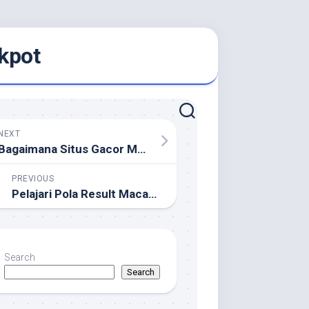
kpot
NEXT
Bagaimana Situs Gacor Meningkatkan Kepercayaan Pengguna Baru
PREVIOUS
Pelajari Pola Result Macau untuk Menang Lebih Sering
Search
Search