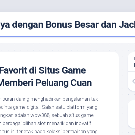
aya dengan Bonus Besar dan Jac
 Favorit di Situs Game
 Memberi Peluang Cuan
a hiburan daring menghadirkan pengalaman tak
ecinta game digital. Salah satu platform yang
angkan adalah wow388, sebuah situs game
erbagai pilihan slot menarik dan inovatif.
itus ini terletak pada koleksi permainan yang