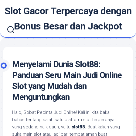
Skip
Slot Gacor Terpercaya dengan
to
content
Bonus Besar dan Jackpot
Menyelami Dunia Slot88:
Panduan Seru Main Judi Online
Slot yang Mudah dan
Menguntungkan
Halo, Sobat Pecinta Judi Online! Kali ini kita bakal
bahas tentang salah satu platform slot terpercaya
yang sedang naik daun, yaitu
slot88
. Buat kalian yang
suka main slot atau lagi cari tempat aman buat