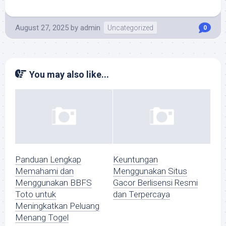
August 27, 2025
by
admin
Uncategorized
0
You may also like...
Panduan Lengkap
Keuntungan
Memahami dan
Menggunakan Situs
Menggunakan BBFS
Gacor Berlisensi Resmi
Toto untuk
dan Terpercaya
Meningkatkan Peluang
Menang Togel