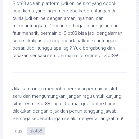
Slot88 adalah platform judi online slot yang cocok
buat kamu yang ingin mencoba keberuntungan di
dunia judi online dengan aman, nyaman, dan
menguntungkan. Dengan berbagai keunggulan dan
fitur menarik, bermain di Slot88 bisa jadi pengalaman
seru sekaligus peluang mendapatkan keuntungan
besar. Jadi, tunggu apa lagi? Yuk, bergabung dan
rasakan sensasi seru bermain slot online di Slot88!
Jika kamu ingin mencoba berbagai permainan slot
seru dan menguntungkan, jangan ragu untuk kunjungi
situs resmi Slot88. Ingat, bermain judi online harus
dilakukan dengan bijak dan penuh tanggung jawab.
Semoga keberuntungan selalu menyertai langkahmu!
Tags:
slot88