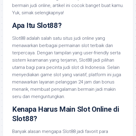
bermain judi online, artikel ini cocok banget buat kamu.
Yuk, simak selengkapnya!
Apa Itu Slot88?
Slot88 adalah salah satu situs judi online yang
menawarkan berbagai permainan slot terbaik dan
terpercaya. Dengan tampilan yang user-friendly serta
sistem keamanan yang terjamin, Slot88 jadi pilihan
utama bagi para pecinta judi slot di Indonesia. Selain
menyediakan game slot yang variatif, platform ini juga
menawarkan layanan pelanggan 24 jam dan bonus
menarik, membuat pengalaman bermain jadi makin
seru dan menguntungkan.
Kenapa Harus Main Slot Online di
Slot88?
Banyak alasan mengapa Slot88 jadi favorit para