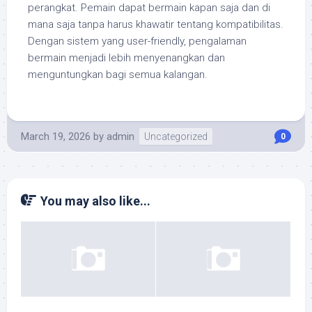
perangkat. Pemain dapat bermain kapan saja dan di
mana saja tanpa harus khawatir tentang kompatibilitas.
Dengan sistem yang user-friendly, pengalaman
bermain menjadi lebih menyenangkan dan
menguntungkan bagi semua kalangan.
March 19, 2026
by
admin
Uncategorized
0
You may also like...