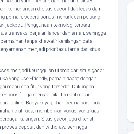
ermainan yang menarik dan mudah diakses.
ih kemenangan di situs gacor tidak lepas dari
ung pemain, seperti bonus menarik dan peluang
n jackpot. Penggunaan teknologi terbaru
 transaksi berjalan lancar dan aman, sehingga
 permainan tanpa khawatir kehilangan data
enyamanan menjadi prioritas utama dari situs
kses menjadi keunggulan utama dari situs gacor.
uka yang user-friendly, pemain dapat dengan
i menu dan fitur yang tersedia. Dukungan
responsif juga menjadi nilai tambah dalam
ra online. Banyaknya pilihan permainan, mulai
 taruhan olahraga, memberikan variasi yang luas
erbagai kalangan. Situs gacor juga dikenal
 proses deposit dan withdraw, sehingga