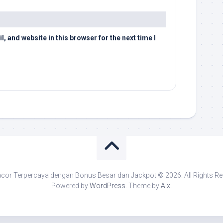
 and website in this browser for the next time I
acor Terpercaya dengan Bonus Besar dan Jackpot © 2026. All Rights Re
Powered by
WordPress
. Theme by
Alx
.